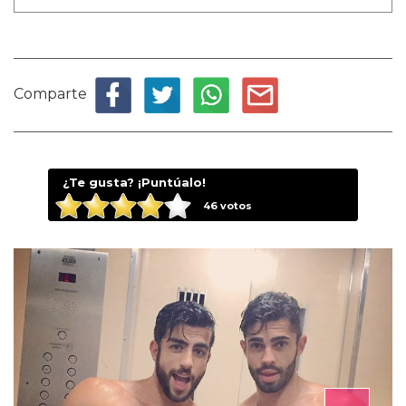
Comparte
¿Te gusta? ¡Puntúalo!
46
votos