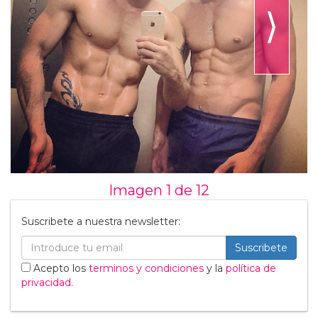
⟩
Imagen 1 de
12
Suscribete a nuestra newsletter:
Suscribete
Acepto los
terminos y condiciones
y la
política de
privacidad
.