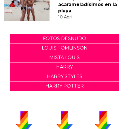
acarameladísimos en la
playa
10 Abril
FOTOS DESNUDO
LOUIS TOMLINSON
MISTA LOUIS
HARRY
HARRY STYLES
HARRY POTTER