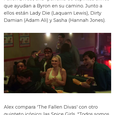
que ayudan a Byron en su camino. Junto a
ellos están Lady Die (Laquarn Lewis), Dirty
Damian (Adam Ali) y Sasha (Hannah Jones).
Alex compara 'The Fallen Divas' con otro
quinteto icónico: las Spice Girls. "Todos somos