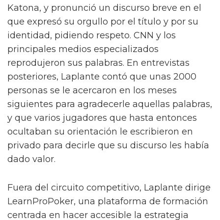
Katona, y pronunció un discurso breve en el
que expresó su orgullo por el título y por su
identidad, pidiendo respeto. CNN y los
principales medios especializados
reprodujeron sus palabras. En entrevistas
posteriores, Laplante contó que unas 2000
personas se le acercaron en los meses
siguientes para agradecerle aquellas palabras,
y que varios jugadores que hasta entonces
ocultaban su orientación le escribieron en
privado para decirle que su discurso les había
dado valor.
Fuera del circuito competitivo, Laplante dirige
LearnProPoker, una plataforma de formación
centrada en hacer accesible la estrategia