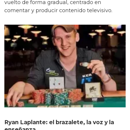
vuelto de forma gradual, centrado en
comentar y producir contenido televisivo.
Ryan Laplante: el brazalete, la voz y la
enseñanza