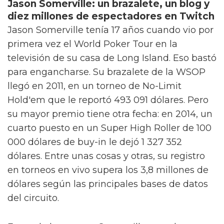
Jason Somerville: un brazalete, un blog y
diez millones de espectadores en Twitch
Jason Somerville tenía 17 años cuando vio por
primera vez el World Poker Tour en la
televisión de su casa de Long Island. Eso bastó
para engancharse. Su brazalete de la WSOP
llegó en 2011, en un torneo de No-Limit
Hold'em que le reportó 493 091 dólares. Pero
su mayor premio tiene otra fecha: en 2014, un
cuarto puesto en un Super High Roller de 100
000 dólares de buy-in le dejó 1 327 352
dólares. Entre unas cosas y otras, su registro
en torneos en vivo supera los 3,8 millones de
dólares según las principales bases de datos
del circuito.