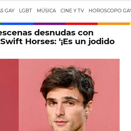
AS GAY
LGBT
MÚSICA
CINE Y TV
HOROSCOPO GA
 escenas desnudas con
Swift Horses: ‘¡Es un jodido