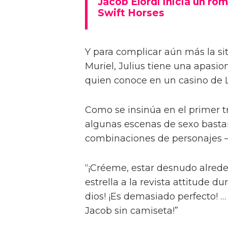
Jacob Elordi inicia un rom
Swift Horses
Y para complicar aún más la sit
Muriel, Julius tiene una apasi
quien conoce en un casino de 
Como se insinúa en el primer trá
algunas escenas de sexo bastan
combinaciones de personajes – 
“¡Créeme, estar desnudo alreded
estrella a la revista attitude d
dios! ¡Es demasiado perfecto! …
Jacob sin camiseta!”