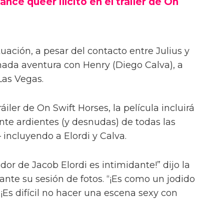
ance queer ilícito en el tráiler de On
uación, a pesar del contacto entre Julius y
onada aventura con Henry (Diego Calva), a
Las Vegas.
iler de On Swift Horses, la película incluirá
te ardientes (y desnudas) de todas las
incluyendo a Elordi y Calva.
or de Jacob Elordi es intimidante!” dijo la
urante su sesión de fotos. “¡Es como un jodido
 ¡Es difícil no hacer una escena sexy con