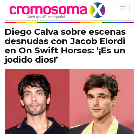
Toggle
navigat
Diego Calva sobre escenas
desnudas con Jacob Elordi
en On Swift Horses: ‘¡Es un
jodido dios!’