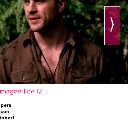
⟩
Imagen 1 de
12
upera
 con
Robert