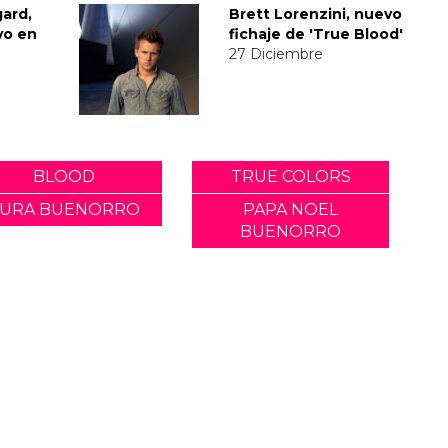
ard,
Brett Lorenzini, nuevo
vo en
fichaje de 'True Blood'
27 Diciembre
BLOOD
TRUE COLORS
URA BUENORRO
PAPA NOEL
BUENORRO