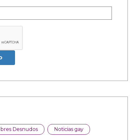
o
bres Desnudos
Noticias gay