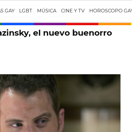
AS GAY
LGBT
MÚSICA
CINE Y TV
HOROSCOPO GA
zinsky, el nuevo buenorro