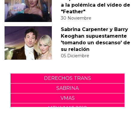
a la polémica del vídeo de
"Feather"
30 Noviembre
Sabrina Carpenter y Barry
Keoghan supuestamente
'tomando un descanso' de
su relación
05 Diciembre
DERECHOS TRANS
SABRINA
VMAS
MTV VMAS 2018
VMAS 2017 ACTUACIONES
MENSAJE DEL REY