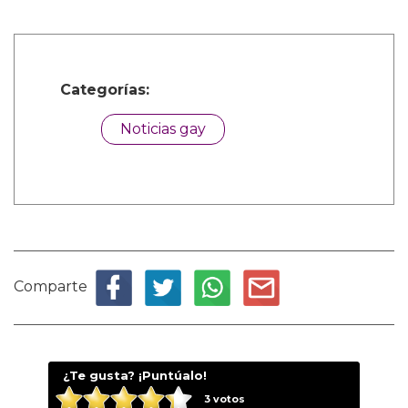
Categorías:
Noticias gay
Comparte
¿Te gusta? ¡Puntúalo!
3
votos