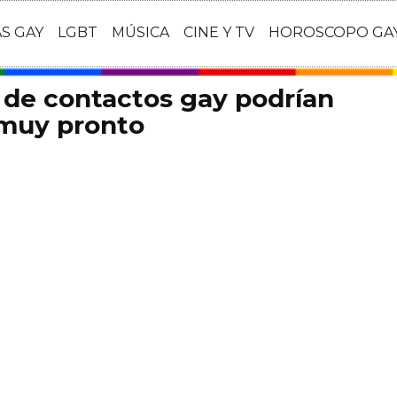
AS GAY
LGBT
MÚSICA
CINE Y TV
HOROSCOPO GA
s de contactos gay podrían
s muy pronto