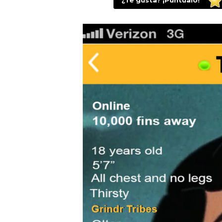
¿Te gusta? ¡Puntúalo!