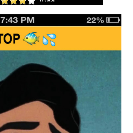
17
votos