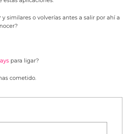
 estas aplicaciones.
r
y similares o volverías antes a salir por ahí a
onocer?
ays
para ligar?
 has cometido.