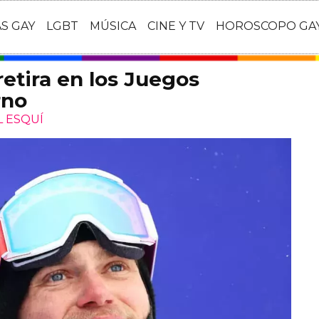
AS GAY
LGBT
MÚSICA
CINE Y TV
HOROSCOPO GA
etira en los Juegos
rno
L ESQUÍ