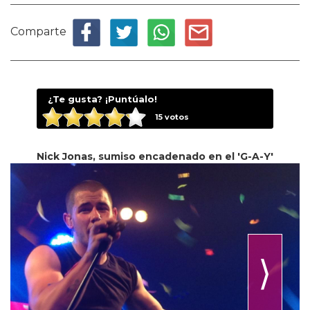
Comparte
¿Te gusta? ¡Puntúalo!
15
votos
Nick Jonas, sumiso encadenado en el 'G-A-Y'
⟩