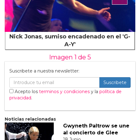
Nick Jonas, sumiso encadenado en el 'G-
A-Y'
Imagen 1 de
5
Suscribete a nuestra newsletter:
Suscribete
Acepto los
terminos y condiciones
y la
política de
privacidad
.
Noticias relacionadas
Gwyneth Paltrow se une
al concierto de Glee
18 Junio