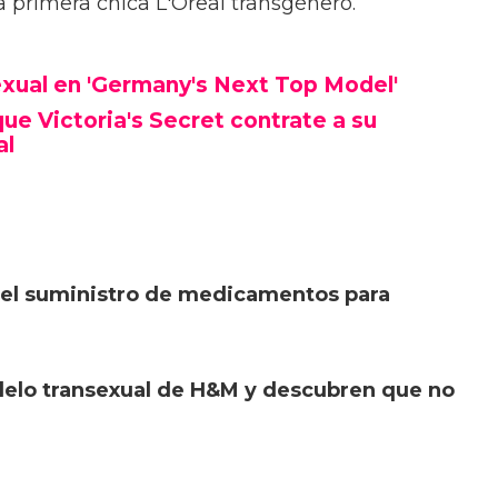
a primera chica L'Oreal transgénero.
xual en 'Germany's Next Top Model'
que Victoria's Secret contrate a su
al
 el suministro de medicamentos para
elo transexual de H&M y descubren que no