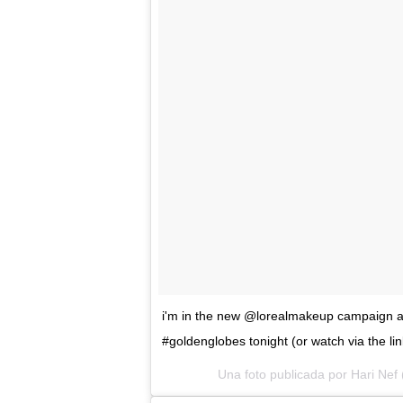
i'm in the new @lorealmakeup campaign and 
#goldenglobes tonight (or watch via the l
Una foto publicada por Hari Nef