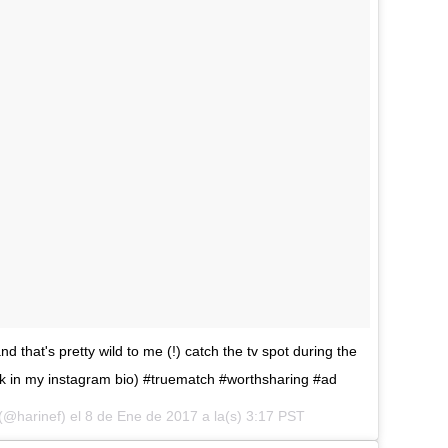
that's pretty wild to me (!) catch the tv spot during the
ink in my instagram bio) #truematch #worthsharing #ad
 (@harinef) el
8 de Ene de 2017 a la(s) 3:17 PST