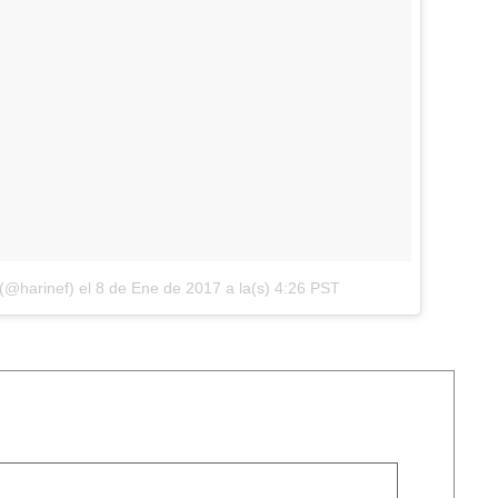
 (@harinef)
el
8 de Ene de 2017 a la(s) 4:26 PST