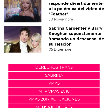
responde divertidamente
a la polémica del vídeo de
"Feather"
30 Noviembre
Sabrina Carpenter y Barry
Keoghan supuestamente
'tomando un descanso' de
su relación
05 Diciembre
DERECHOS TRANS
SABRINA
VMAS
MTV VMAS 2018
VMAS 2017 ACTUACIONES
MENSAJE DEL REY