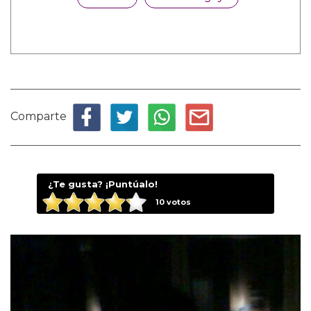
Comparte
¿Te gusta? ¡Puntúalo!
10
votos