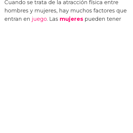
Cuando se trata de la atracción física entre
hombres y mujeres, hay muchos factores que
entran en
juego
. Las
mujeres
pueden tener
opiniones diferentes sobre qué es lo que les
gusta de los
hombres
físicamente. Algunas
cosas son universales, como la estatura, el
cabello y la forma del
cuerpo
. Otras cosas
varían según la preferencia individual. En
general, hay ciertas características que suelen
atraer a la mayoría de las mujeres.
Uno de los atributos más
atractivos
para las
mujeres es la confianza en sí mismo. La
confianza se refleja en la forma en que se
comportan los hombres y en la forma en que
caminan. Un hombre seguro de sí mismo es