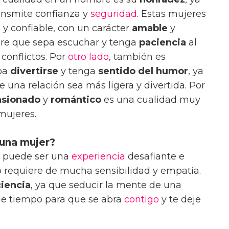
ansmite confianza y
seguridad
. Estas mujeres
l
y confiable, con un carácter
amable
y
bre que sepa escuchar y tenga
paciencia
al
 conflictos. Por
otro lado
, también es
pa
divertirse
y tenga
sentido del humor
, ya
 una relación sea más ligera y divertida. Por
asionado
y
romántico
es una cualidad muy
mujeres.
una mujer?
r puede ser una
experiencia
desafiante e
o requiere de mucha sensibilidad y empatía.
iencia
, ya que seducir la mente de una
le tiempo para que se abra
contigo
y te deje