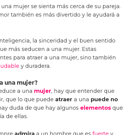
una mujer se sienta más cerca de su pareja.
or también es más divertido y le ayudará a
inteligencia, la sinceridad y el buen sentido
que más seducen a una mujer. Estas
ntes para atraer a una mujer, sino también
ludable
y duradera.
a una mujer?
seduce a una
mujer
, hay que entender que
cir, que lo que puede
atraer
a una
puede no
 hay duda de que hay algunos
elementos
que
a de ellas.
empre
admira
a un hombre que es
fuerte
y