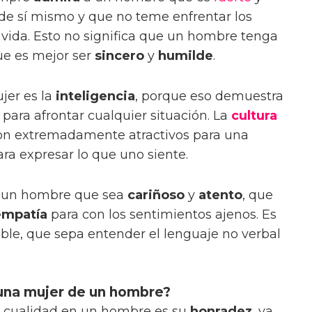
 de sí mismo y que no teme enfrentar los
la vida. Esto no significa que un hombre tenga
que es mejor ser
sincero
y
humilde
.
jer es la
inteligencia
, porque eso demuestra
para afrontar cualquier situación. La
cultura
on extremadamente atractivos para una
ra expresar lo que uno siente.
a un hombre que sea
cariñoso
y
atento
, que
empatía
para con los sentimientos ajenos. Es
ble, que sepa entender el lenguaje no verbal
 una mujer de un hombre?
r cualidad en un hombre es su
honradez
, ya