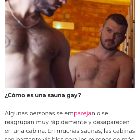
¿Cómo es una sauna gay?
Algunas personas se em
pareja
n o se
reagrupan muy rápidamente y desaparecen
en una cabina. En muchas saunas, las cabinas
son bastante visibles para los mirones de más