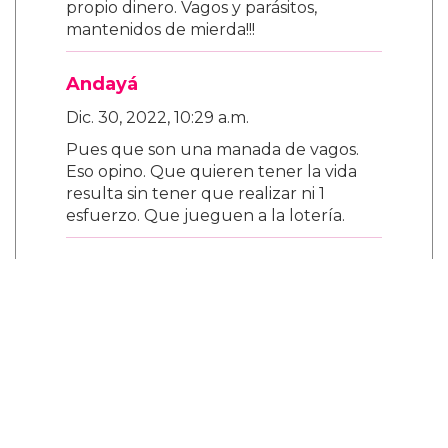
propio dinero. Vagos y parásitos,
mantenidos de mierda!!!
Andayá
Dic. 30, 2022, 10:29 a.m.
Pues que son una manada de vagos.
Eso opino. Que quieren tener la vida
resulta sin tener que realizar ni 1
esfuerzo. Que jueguen a la lotería.
SoyElQue SeCojeTuMadre!!!
Ene. 28, 2023, 5:31 p.m.
No hagan nada de caso a lo que dije
antes, pues estaba drogado y borracho
Y por lo tanto fuera de todo juicio. Y
como tal pues uno solo hace que decir
estupideces y cosas sin sentido. Y a
decir verdad que todo el mundo folle