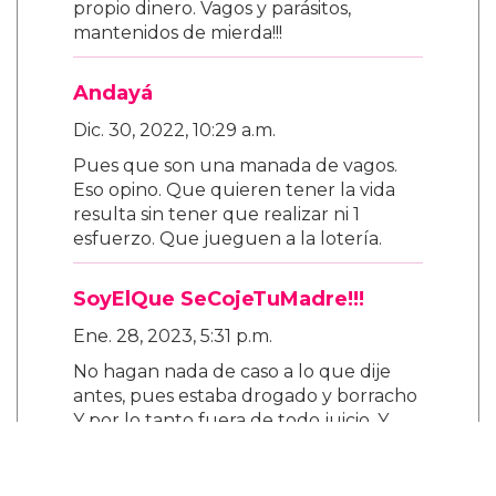
propio dinero. Vagos y parásitos,
mantenidos de mierda!!!
Andayá
Dic. 30, 2022, 10:29 a.m.
Pues que son una manada de vagos.
Eso opino. Que quieren tener la vida
resulta sin tener que realizar ni 1
esfuerzo. Que jueguen a la lotería.
SoyElQue SeCojeTuMadre!!!
Ene. 28, 2023, 5:31 p.m.
No hagan nada de caso a lo que dije
antes, pues estaba drogado y borracho
Y por lo tanto fuera de todo juicio. Y
como tal pues uno solo hace que decir
estupideces y cosas sin sentido. Y a
decir verdad que todo el mundo folle