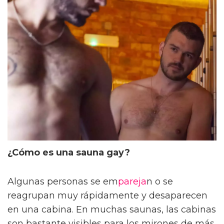
¿Cómo es una sauna gay?
Algunas personas se em
pareja
n o se
reagrupan muy rápidamente y desaparecen
en una cabina. En muchas saunas, las cabinas
son bastante visibles para los mirones de más