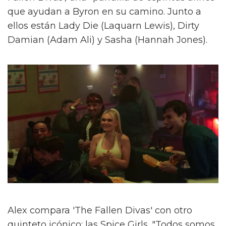
que ayudan a Byron en su camino. Junto a
ellos están Lady Die (Laquarn Lewis), Dirty
Damian (Adam Ali) y Sasha (Hannah Jones).
Alex compara 'The Fallen Divas' con otro
quinteto icónico: las Spice Girls. "Todos somos