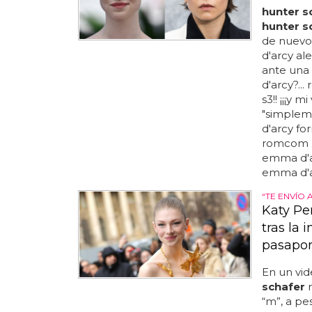
hunter s
hunter s
de nuevo
d'arcy al
ante una
d'arcy?...
s3!! ¡¡¡y 
"simplem
d'arcy fo
romcom ¿c
emma d'ar
emma d'a
“TE ENVÍO 
Katy Per
tras la 
pasaport
En un vid
schafer
m
“m”, a pe