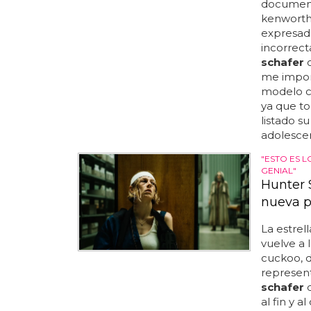
documenta
kenworth
expresad
incorrec
schafer
c
me import
modelo co
ya que to
listado 
adolescent
"ESTO ES 
GENIAL"
Hunter 
nueva p
La estrel
vuelve a 
cuckoo, de
represent
schafer
d
al fin y a