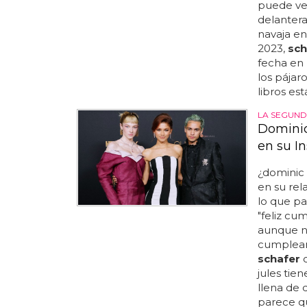
puede ve
delanter
navaja en
2023,
sch
fecha en 
los pájaro
libros está
LA SEGUN
Dominic
en su I
¿dominic 
en su rela
lo que pa
"feliz cu
aunque n
cumpleañ
schafer
c
jules tie
llena de 
parece q