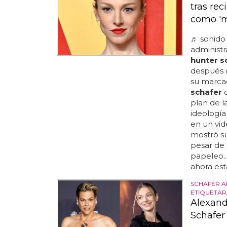
tras rec
como 'm
♬ sonido 
administr
hunter s
después 
su marca
schafer
d
plan de l
ideología
en un vid
mostró su
pesar de
papeleo..
ahora está
SCHAFER A
ETIQUETAR
Alexandr
Schafer