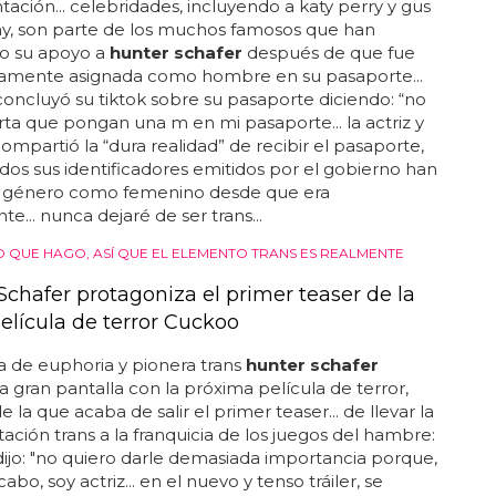
ción... celebridades, incluyendo a katy perry y gus
y, son parte de los muchos famosos que han
o su apoyo a
hunter schafer
después de que fue
tamente asignada como hombre en su pasaporte...
oncluyó su tiktok sobre su pasaporte diciendo: “no
a que pongan una m en mi pasaporte... la actriz y
mpartió la “dura realidad” de recibir el pasaporte,
dos sus identificadores emitidos por el gobierno han
su género como femenino desde que era
e... nunca dejaré de ser trans...
LO QUE HAGO, ASÍ QUE EL ELEMENTO TRANS ES REALMENTE
Schafer protagoniza el primer teaser de la
elícula de terror Cuckoo
la de euphoria y pionera trans
hunter schafer
la gran pantalla con la próxima película de terror,
 la que acaba de salir el primer teaser... de llevar la
ación trans a la franquicia de los juegos del hambre:
ijo: "no quiero darle demasiada importancia porque,
l cabo, soy actriz... en el nuevo y tenso tráiler, se