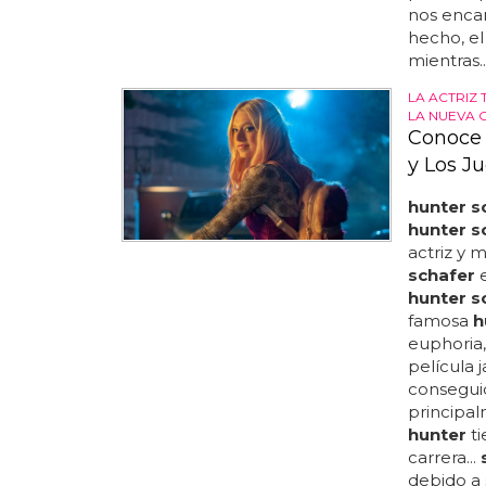
nos encan
hecho, el
mientras..
LA ACTRIZ 
LA NUEVA 
Conoce 
y Los J
hunter s
hunter s
actriz y 
schafer
e
hunter s
famosa
h
euphoria
película 
conseguid
principal
hunter
ti
carrera...
debido a 