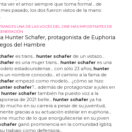
ta ver el amor siempre que toma forma!... de
 mes pasado, los dos fueron vistos de la mano
.
TRANS ES UNA DE LAS VOCES DEL CINE MÁS IMPORTANTES DE
GENERACIÓN
a Hunter Schafer, protagonista de Euphoria
uegos del Hambre
chafer
es trans...
hunter schafer
de un vistazo...
chafer
es una mujer trans...
hunter schafer
es una
modelo estadounidense... con sólo 23 años,
hunter
s un nombre conocido... el camino a la fama de
chafer
empezó como modelo... ¿cómo se hizo
unter schafer
?... además de protagonizar a jules en
,
hunter schafer
también ha puesto voz a la
japonesa de 2021 belle...
hunter schafer
ya ha
o mucho en su carrera a pesar de su juventud,
mente gracias a su actuación estelar en euphoria...
ene mucho de lo que enorgullecerse en su joven
schafer
ganó prominencia en la comunidad lgbtq
su trabajo como defensora...