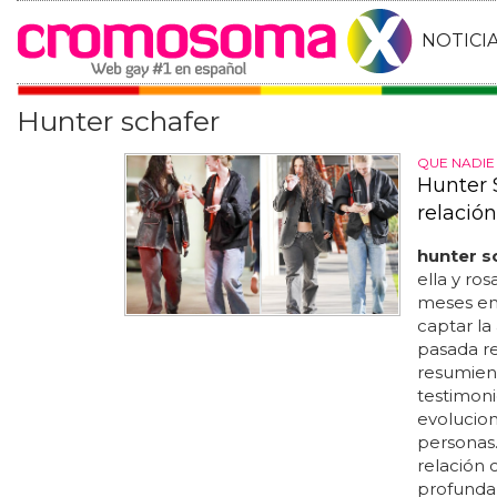
NOTICI
Hunter schafer
QUE NADIE 
Hunter 
relación
hunter s
ella y ro
meses en
captar la
pasada re
resumiend
testimoni
evolucion
personas.
relación 
profunda 