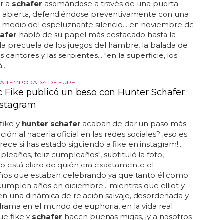
r a
schafer
asomándose a través de una puerta
a abierta, defendiéndose preventivamente con una
 medio del espeluznante silencio... en noviembre de
afer
habló de su papel más destacado hasta la
la precuela de los juegos del hambre, la balada de
s cantores y las serpientes... "en la superficie, los
...
DA TEMPORADA DE EUPH
 Fike publicó un beso con Hunter Schafer
nstagram
fike y
hunter schafer
acaban de dar un paso más
ción al hacerla oficial en las redes sociales? ¡eso es
rece si has estado siguiendo a fike en instagram!...
mpleaños, feliz cumpleaños", subtituló la foto,
o está claro de quién era exactamente el
os que estaban celebrando ya que tanto él como
umplen años en diciembre... mientras que elliot y
nen una dinámica de relación salvaje, desordenada y
drama en el mundo de euphoria, en la vida real
ue fike y
schafer
hacen buenas migas, ¡y a nosotros