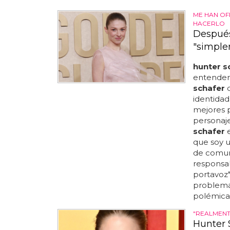
ME HAN OF
HACERLO
Después
"simple
hunter s
entendem
schafer
d
identidad 
mejores p
personaje
schafer
e
que soy u
de comun
responsab
portavoz"
problemát
polémica)
"REALMENT
Hunter 