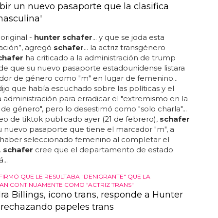
ibir un nuevo pasaporte que la clasifica
asculina'
original -
hunter schafer
... y que se joda esta
ación”, agregó
schafer
... la actriz transgénero
chafer
ha criticado a la administración de trump
de que su nuevo pasaporte estadounidense listara
dor de género como "m" en lugar de femenino...
ijo que había escuchado sobre las políticas y el
a administración para erradicar el "extremismo en la
 de género", pero lo desestimó como "solo charla"...
eo de tiktok publicado ayer (21 de febrero),
schafer
 nuevo pasaporte que tiene el marcador "m", a
 haber seleccionado femenino al completar el
.
schafer
cree que el departamento de estado
...
FIRMÓ QUE LE RESULTABA "DENIGRANTE" QUE LA
AN CONTINUAMENTE COMO "ACTRIZ TRANS"
a Billings, icono trans, responde a Hunter
 rechazando papeles trans