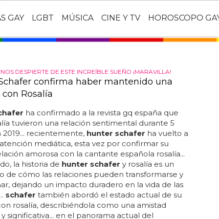
AS GAY
LGBT
MÚSICA
CINE Y TV
HOROSCOPO GA
NOS DESPIERTE DE ESTE INCREÍBLE SUEÑO ¡MARAVILLA!
Schafer confirma haber mantenido una
 con Rosalía
chafer
ha confirmado a la revista gq españa que
salía tuvieron una relación sentimental durante 5
 2019... recientemente,
hunter schafer
ha vuelto a
 atención mediática, esta vez por confirmar su
lación amorosa con la cantante española rosalía...
o, la historia de
hunter schafer
y rosalía es un
o de cómo las relaciones pueden transformarse y
ar, dejando un impacto duradero en la vida de las
..
schafer
también abordó el estado actual de su
con rosalía, describiéndola como una amistad
y significativa... en el panorama actual del