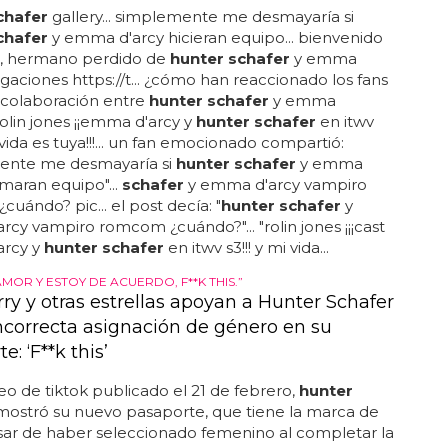
chafer
gallery... simplemente me desmayaría si
chafer
y emma d'arcy hicieran equipo... bienvenido
, hermano perdido de
hunter schafer
y emma
egaciones https://t... ¿cómo han reaccionado los fans
 colaboración entre
hunter schafer
y emma
 rolin jones ¡¡emma d'arcy y
hunter schafer
en itwv
mi vida es tuya!!!... un fan emocionado compartió:
ente me desmayaría si
hunter schafer
y emma
rmaran equipo"...
schafer
y emma d'arcy vampiro
uándo? pic... el post decía: "
hunter schafer
y
cy vampiro romcom ¿cuándo?"... "rolin jones ¡¡¡cast
rcy y
hunter schafer
en itwv s3!!! y mi vida...
AMOR Y ESTOY DE ACUERDO, F**K THIS.”
ry y otras estrellas apoyan a Hunter Schafer
incorrecta asignación de género en su
e: ‘F**k this’
eo de tiktok publicado el 21 de febrero,
hunter
ostró su nuevo pasaporte, que tiene la marca de
sar de haber seleccionado femenino al completar la