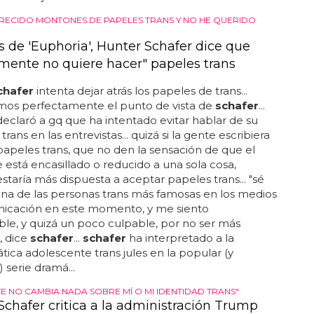
RECIDO MONTONES DE PAPELES TRANS Y NO HE QUERIDO
 de 'Euphoria', Hunter Schafer dice que
mente no quiere hacer" papeles trans
chafer
intenta dejar atrás los papeles de trans...
os perfectamente el punto de vista de
schafer
...
eclaró a gq que ha intentado evitar hablar de su
trans en las entrevistas... quizá si la gente escribiera
apeles trans, que no den la sensación de que el
 está encasillado o reducido a una sola cosa,
staría más dispuesta a aceptar papeles trans... "sé
na de las personas trans más famosas en los medios
icación en este momento, y me siento
le, y quizá un poco culpable, por no ser más
, dice
schafer
...
schafer
ha interpretado a la
ica adolescente trans jules en la popular (y
 serie dramá...
E NO CAMBIA NADA SOBRE MÍ O MI IDENTIDAD TRANS"
Schafer critica a la administración Trump