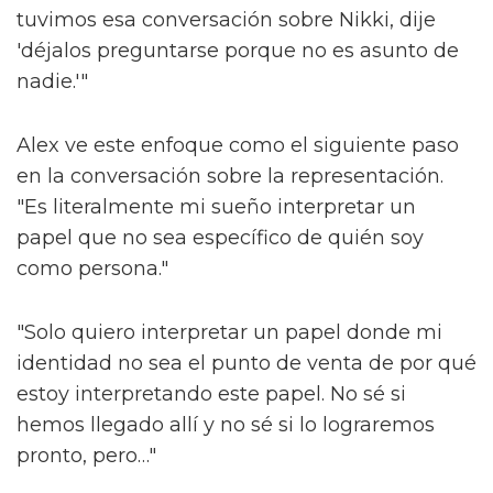
tan diferentes", explican. "Tienes uno que es
esto, uno que es aquello, diferentes colores y
formas. Ojalá todos puedan decir: 'esa
persona es igual que yo', lo cual es muy
importante."
Ese concepto de relación, más comúnmente
discutido en círculos de medios y
entretenimiento como 'representación', es
clave. A medida que los esfuerzos por
promover la diversidad, la equidad y la
inclusión son socavados en lugares como las
artes, las historias diversas necesitan
permanecer – no solo para que las personas
se sientan vistas, sino también por el alma de
la sociedad.