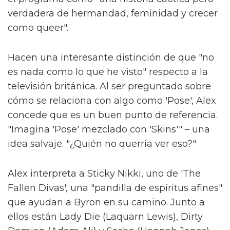
El jefe de la serie High School
Musical habla sobre la trama queer
de la serie
Sam Smith se sincera sobre su nueva
era de liberación queer
Alex dice que los ocho episodios de la serie
ofrecen "solo un vistazo" a las experiencias
vividas de las personas trans. Pero creen que
esta serie, al salir cuando lo hace, tiene la
oportunidad de educar a la gente al menos
un poco.
"Si una persona ve nuestro programa que