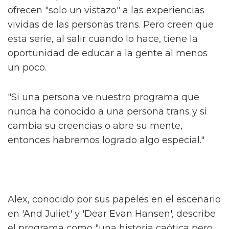
Alex Thomas-Smith está feliz de poder
conversar con la gente sobre 'What It Feels
Like For A Girl', el nuevo drama de
crecimiento de la BBC. "Pero primero tienes
que haberlo visto", aclara el actor.
La serie, basada en las memorias de la
periodista trans Paris Lees, se centra en Byron
(Ellis Howard) mientras crece en Nottingham
a principios de los 2000. Al aventurarse en su
primer espacio queer, Byron comienza un
viaje de autodescubrimiento y
autodestrucción descrito como "divertido y
desgarrador".