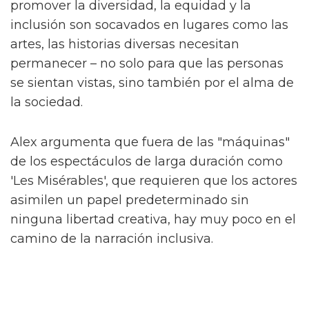
Alex, conocido por sus papeles en el escenario
en 'And Juliet' y 'Dear Evan Hansen', describe
el programa como "una historia caótica pero
verdadera de hermandad, feminidad y crecer
como queer".
Hacen una interesante distinción de que "no
es nada como lo que he visto" respecto a la
televisión británica. Al ser preguntado sobre
cómo se relaciona con algo como 'Pose', Alex
concede que es un buen punto de referencia.
"Imagina 'Pose' mezclado con 'Skins'" – una
idea salvaje. "¿Quién no querría ver eso?"
Alex interpreta a Sticky Nikki, uno de 'The
Fallen Divas', una "pandilla de espíritus afines"