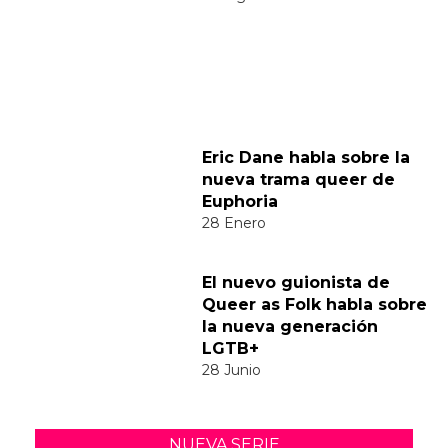
venature color oro, e della sua variante
avente il fondo blu – grigio con
venature color bianco.
https://www.krei.it/materiali/marmi/calac
atta-borghini/
¿Y tú que opinas?