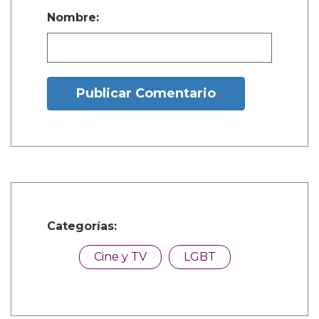
hemos llegado allí y no sé si lo lograremos
pronto, pero…"
"Cuando la gente pregunta cuáles son tus
papeles soñados, les digo: 'no tengo sueños.
¡Tengo planes!'. Espero que en el futuro
podamos dejar de preocuparnos tanto por
quiénes son las personas y permitirles contar
su historia."
'What It Feels Like For A Girl' se emitirá en
BBC Three y iPlayer el 3 de junio.