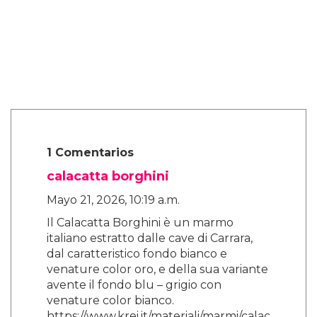
Alex, que se identifica como trans femme no
binario, es cauteloso ante la idea de ser
"encasillado". Pero una de las cosas que más
disfrutó de Sticky Nikki fue la naturaleza
indefinida de su género.
Al compartir más sobre cómo surgió esto,
dicen que hubo una conversación sobre si se
debería mencionar explícitamente el género
de Nikki. No lo es.
"Si la gente asume que es trans o no binaria,
¿qué importa? ¿Y qué? Eso es lo que amo de