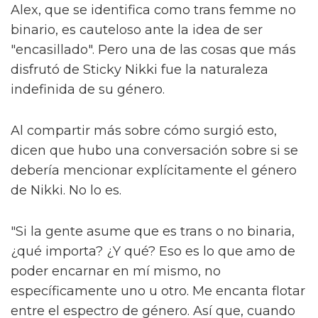
que ayudan a Byron en su camino. Junto a
ellos están Lady Die (Laquarn Lewis), Dirty
Damian (Adam Ali) y Sasha (Hannah Jones).
Alex compara 'The Fallen Divas' con otro
quinteto icónico: las Spice Girls. "Todos somos