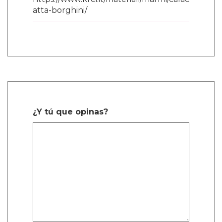
poder encarnar en mí mismo, no
específicamente uno u otro. Me encanta flotar
entre el espectro de género. Así que, cuando
tuvimos esa conversación sobre Nikki, dije
'déjalos preguntarse porque no es asunto de
nadie.'"
Alex ve este enfoque como el siguiente paso
en la conversación sobre la representación.
"Es literalmente mi sueño interpretar un
papel que no sea específico de quién soy
como persona."
"Solo quiero interpretar un papel donde mi
identidad no sea el punto de venta de por qué
estoy interpretando este papel. No sé si