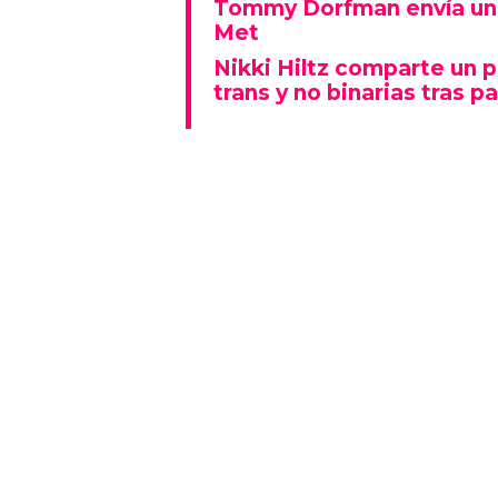
Tommy Dorfman envía un 
Met
Nikki Hiltz comparte un 
trans y no binarias tras pa
Este espectáculo no solo deslu
que también representó un fu
polarizado: fue una de las p
visiblemente explícitas de la n
Además, la actuación se real
Lady Gaga fue la gran protagon
mientras que otros artistas
historia al ganar Canción del A