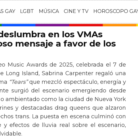
AS GAY
LGBT
MÚSICA
CINE Y TV
HOROSCOPO GA
 deslumbra en los VMAs
so mensaje a favor de los
eo Music Awards de 2025, celebrada el 7 de
e Long Island, Sabrina Carpenter regaló una
ema
“Tears”
que mezcló espectáculo, energía y
tante surgió del escenario emergiendo desde
ario ambientado como la ciudad de Nueva York
rines y destacadas drag queens que alzaron
echos trans. La puesta en escena culminó con
y efectos de lluvia real sobre el escenario,
vidable.