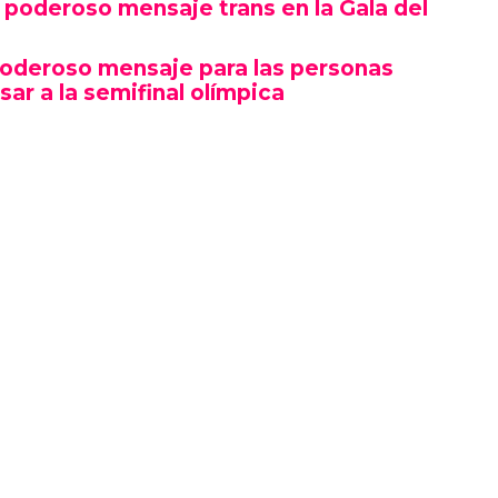
poderoso mensaje trans en la Gala del
poderoso mensaje para las personas
sar a la semifinal olímpica
mbró por su estética y puesta en escena, sino
erte gesto político en un contexto cultural
ocas, si no la primera, afirmaciones LGBTQ+
oche.
izó en el marco de una ceremonia en la que
ista, llevándose el premio a Artista del Año,
 como Rosé de BLACKPINK también hicieron
ño.