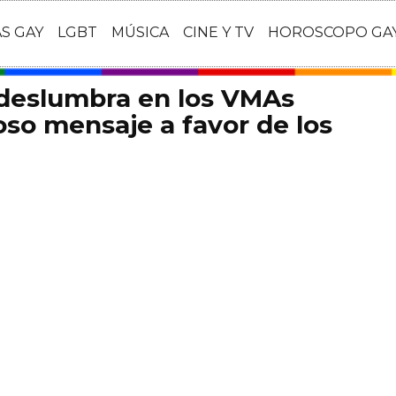
AS GAY
LGBT
MÚSICA
CINE Y TV
HOROSCOPO GA
 deslumbra en los VMAs
so mensaje a favor de los