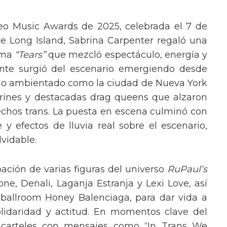
eo Music Awards de 2025, celebrada el 7 de
e Long Island, Sabrina Carpenter regaló una
ema
“Tears”
que mezcló espectáculo, energía y
tante surgió del escenario emergiendo desde
ario ambientado como la ciudad de Nueva York
rines y destacadas drag queens que alzaron
echos trans. La puesta en escena culminó con
y efectos de lluvia real sobre el escenario,
vidable.
pación de varias figuras del universo
RuPaul’s
, Denali, Laganja Estranja y Lexi Love, así
 ballroom Honey Balenciaga, para dar vida a
lidaridad y actitud. En momentos clave del
n carteles con mensajes como “In Trans We