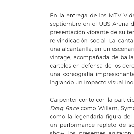
En la entrega de los MTV Vid
septiembre en el UBS Arena d
presentación vibrante de su t
reivindicación social. La can
una alcantarilla, en un escen
vintage, acompañada de baila
carteles en defensa de los der
una coreografía impresionante 
logrando un impacto visual inol
Carpenter contó con la partici
Drag Race
como Willam, Symone
como la legendaria figura del
un performance repleto de so
show, los presentes agitaro