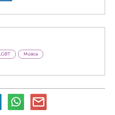
LGBT
Música