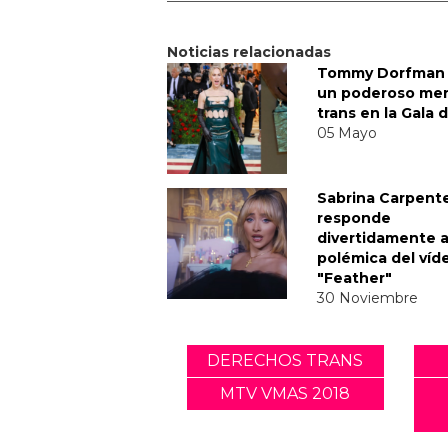
Noticias relacionadas
Tommy Dorfman 
un poderoso me
trans en la Gala 
05 Mayo
Sabrina Carpent
responde
divertidamente a
polémica del víd
"Feather"
30 Noviembre
DERECHOS TRANS
MTV VMAS 2018