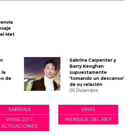
envía
nsaje
del Met
er
Sabrina Carpenter y
Barry Keoghan
 la
supuestamente
eo de
'tomando un descanso'
de su relación
05 Diciembre
SABRINA
VMAS
VMAS 2017
MENSAJE DEL REY
ACTUACIONES