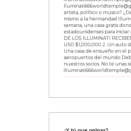
lluminati666worldtemple@gm
artista, político o músico? ¿
mismo a la hermandad Illumi
semana, una casa gratis donde
estadounidenses para inici
DE LOS ILLUMINATI RECIBEN 
USD $1,000,000 2. Un auto d
Una casa de ensueño en el paí
aeropuertos del mundo Debe
nuestros socios. No te unas s
illuminati666worldtemple@
¿Y tú que opinas?