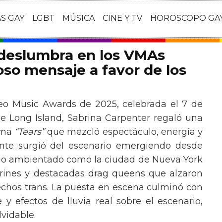
AS GAY
LGBT
MÚSICA
CINE Y TV
HOROSCOPO GA
 deslumbra en los VMAs
so mensaje a favor de los
eo Music Awards de 2025, celebrada el 7 de
e Long Island, Sabrina Carpenter regaló una
ema
“Tears”
que mezcló espectáculo, energía y
tante surgió del escenario emergiendo desde
ario ambientado como la ciudad de Nueva York
rines y destacadas drag queens que alzaron
echos trans. La puesta en escena culminó con
y efectos de lluvia real sobre el escenario,
vidable.