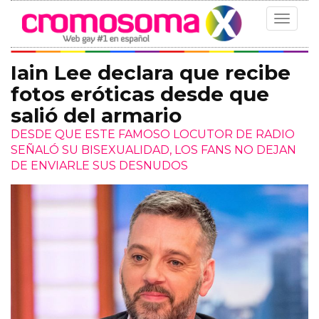
Toggle
navigat
Iain Lee declara que recibe
fotos eróticas desde que
salió del armario
DESDE QUE ESTE FAMOSO LOCUTOR DE RADIO
SEÑALÓ SU BISEXUALIDAD, LOS FANS NO DEJAN
DE ENVIARLE SUS DESNUDOS