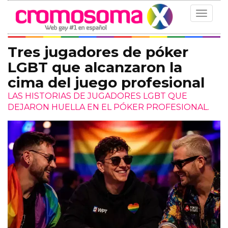
Toggle
navigat
Tres jugadores de póker
LGBT que alcanzaron la
cima del juego profesional
LAS HISTORIAS DE JUGADORES LGBT QUE
DEJARON HUELLA EN EL PÓKER PROFESIONAL.