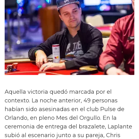
Aquella victoria quedó marcada por el
contexto. La noche anterior, 49 personas
habían sido asesinadas en el club Pulse de
Orlando, en pleno Mes del Orgullo. En la
ceremonia de entrega del brazalete, Laplante
subió al escenario junto a su pareja, Chris