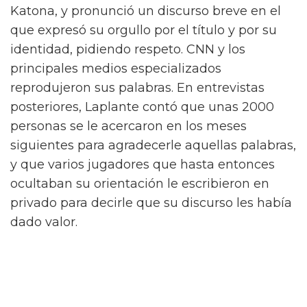
Katona, y pronunció un discurso breve en el
que expresó su orgullo por el título y por su
identidad, pidiendo respeto. CNN y los
principales medios especializados
reprodujeron sus palabras. En entrevistas
posteriores, Laplante contó que unas 2000
personas se le acercaron en los meses
siguientes para agradecerle aquellas palabras,
y que varios jugadores que hasta entonces
ocultaban su orientación le escribieron en
privado para decirle que su discurso les había
dado valor.
Fuera del circuito competitivo, Laplante dirige
LearnProPoker, una plataforma de formación
centrada en hacer accesible la estrategia