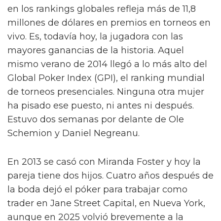
en los rankings globales refleja más de 11,8
millones de dólares en premios en torneos en
vivo. Es, todavía hoy, la jugadora con las
mayores ganancias de la historia. Aquel
mismo verano de 2014 llegó a lo más alto del
Global Poker Index (GPI), el ranking mundial
de torneos presenciales. Ninguna otra mujer
ha pisado ese puesto, ni antes ni después.
Estuvo dos semanas por delante de Ole
Schemion y Daniel Negreanu.
En 2013 se casó con Miranda Foster y hoy la
pareja tiene dos hijos. Cuatro años después de
la boda dejó el póker para trabajar como
trader en Jane Street Capital, en Nueva York,
aunque en 2025 volvió brevemente a la