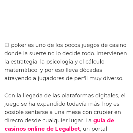
El póker es uno de los pocos juegos de casino
donde la suerte no lo decide todo. Intervienen
la estrategia, la psicología y el cálculo
matemático, y por eso lleva décadas
atrayendo a jugadores de perfil muy diverso.
Con la llegada de las plataformas digitales, el
juego se ha expandido todavía más: hoy es
posible sentarse a una mesa con crupier en
directo desde cualquier lugar. La
guía de
casinos online de Legalbet
, un portal