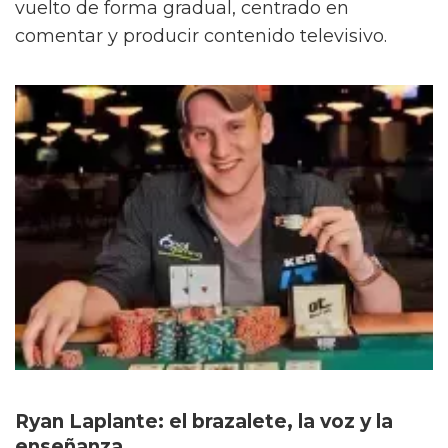
vuelto de forma gradual, centrado en
comentar y producir contenido televisivo.
Ryan Laplante: el brazalete, la voz y la
enseñanza