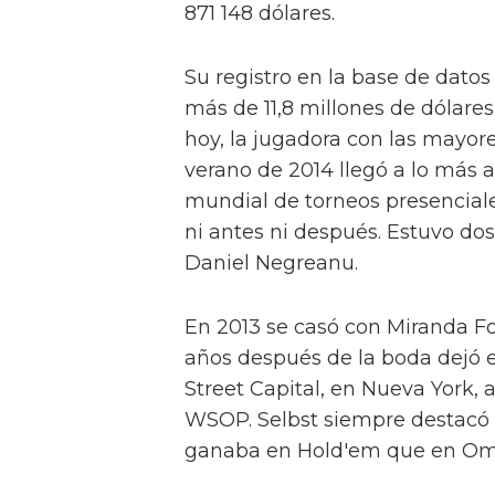
871 148 dólares.
Su registro en la base de datos
más de 11,8 millones de dólares
hoy, la jugadora con las mayor
verano de 2014 llegó a lo más a
mundial de torneos presenciale
ni antes ni después. Estuvo d
Daniel Negreanu.
En 2013 se casó con Miranda Fos
años después de la boda dejó e
Street Capital, en Nueva York,
WSOP. Selbst siempre destacó 
ganaba en Hold'em que en Oma