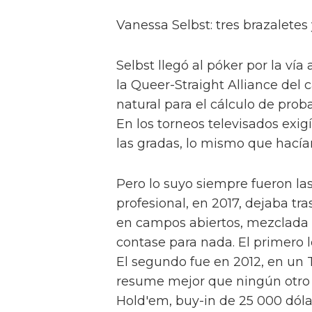
Vanessa Selbst: tres brazalete
Selbst llegó al póker por la ví
la Queer-Straight Alliance del
natural para el cálculo de prob
En los torneos televisados exi
las gradas, lo mismo que hacía
Pero lo suyo siempre fueron las 
profesional, en 2017, dejaba tr
en campos abiertos, mezclada 
contase para nada. El primero
El segundo fue en 2012, en un T
resume mejor que ningún otro s
Hold'em, buy-in de 25 000 dólare