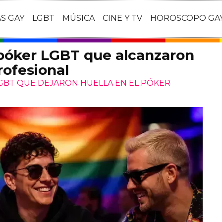
AS GAY
LGBT
MÚSICA
CINE Y TV
HOROSCOPO GA
 póker LGBT que alcanzaron
rofesional
LGBT QUE DEJARON HUELLA EN EL PÓKER