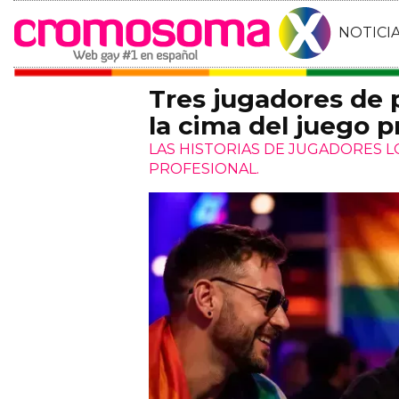
NOTICI
Tres jugadores de
la cima del juego p
LAS HISTORIAS DE JUGADORES 
PROFESIONAL.