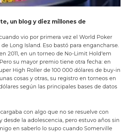
te, un blog y diez millones de
 cuando vio por primera vez el World Poker
a de Long Island. Eso bastó para engancharse.
en 2011, en un torneo de No-Limit Hold'em
 Pero su mayor premio tiene otra fecha: en
uper High Roller de 100 000 dólares de buy-in
 unas cosas y otras, su registro en torneos en
 dólares según las principales bases de datos
 cargaba con algo que no se resuelve con
 desde la adolescencia, pero estuvo años sin
amigo en saberlo lo supo cuando Somerville