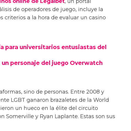
inos online de Legalbet
, un portal
lisis de operadores de juego, incluye la
 criterios a la hora de evaluar un casino
 para universitarios entusiastas del
 un personaje del juego Overwatch
taformas, sino de personas. Entre 2008 y
ente LGBT ganaron brazaletes de la World
ieron un hueco en la élite del circuito
on Somerville y Ryan Laplante. Estas son sus