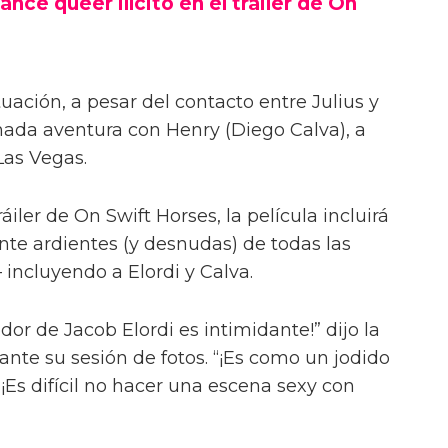
ance queer ilícito en el tráiler de On
uación, a pesar del contacto entre Julius y
onada aventura con Henry (Diego Calva), a
Las Vegas.
iler de On Swift Horses, la película incluirá
te ardientes (y desnudas) de todas las
incluyendo a Elordi y Calva.
or de Jacob Elordi es intimidante!” dijo la
urante su sesión de fotos. “¡Es como un jodido
 ¡Es difícil no hacer una escena sexy con