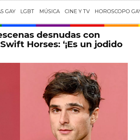
AS GAY
LGBT
MÚSICA
CINE Y TV
HOROSCOPO GA
 escenas desnudas con
Swift Horses: ‘¡Es un jodido