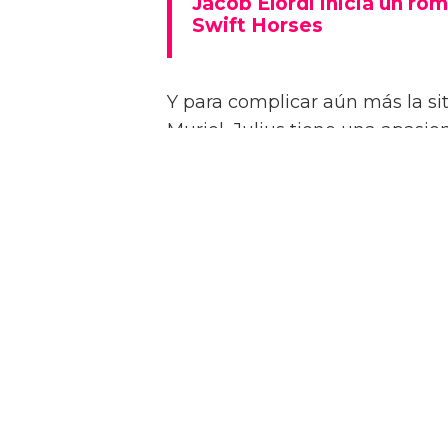
Jacob Elordi inicia un rom
Swift Horses
Y para complicar aún más la sit
Muriel, Julius tiene una apasi
quien conoce en un casino de 
Como se insinúa en el primer trá
algunas escenas de sexo bastan
combinaciones de personajes – 
“¡Créeme, estar desnudo alreded
estrella a la revista attitude d
dios! ¡Es demasiado perfecto! …
Jacob sin camiseta!”