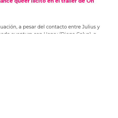
ance queer ilícito en el tráiler de On
uación, a pesar del contacto entre Julius y
onada aventura con Henry (Diego Calva), a
Las Vegas.
iler de On Swift Horses, la película incluirá
te ardientes (y desnudas) de todas las
incluyendo a Elordi y Calva.
or de Jacob Elordi es intimidante!” dijo la
urante su sesión de fotos. “¡Es como un jodido
 ¡Es difícil no hacer una escena sexy con