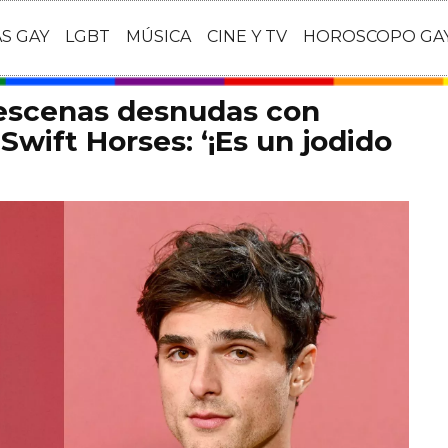
AS GAY
LGBT
MÚSICA
CINE Y TV
HOROSCOPO GA
 escenas desnudas con
Swift Horses: ‘¡Es un jodido