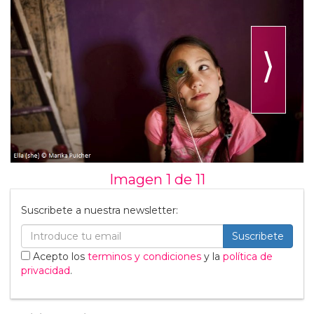
⟩
Imagen 1 de
11
Suscribete a nuestra newsletter:
Suscribete
Acepto los
terminos y condiciones
y la
política de
privacidad
.