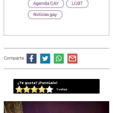
Agenda GAY
LGBT
Noticias gay
Comparte
¿Te gusta? ¡Puntúalo!
1
votos