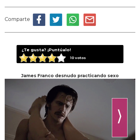
Comparte
¿Te gusta? ¡Puntúalo!
10
votos
James Franco desnudo practicando sexo
⟩