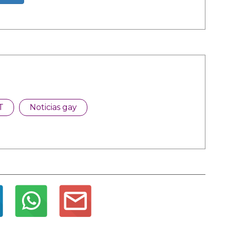
T
Noticias gay