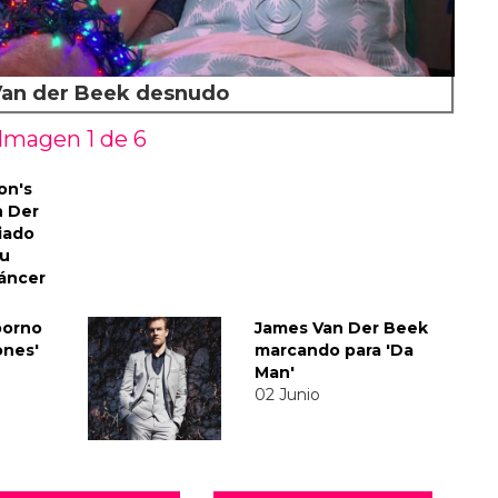
an der Beek desnudo
Imagen 1 de
6
on's
n Der
liado
su
cáncer
porno
James Van Der Beek
ones'
marcando para 'Da
Man'
02 Junio