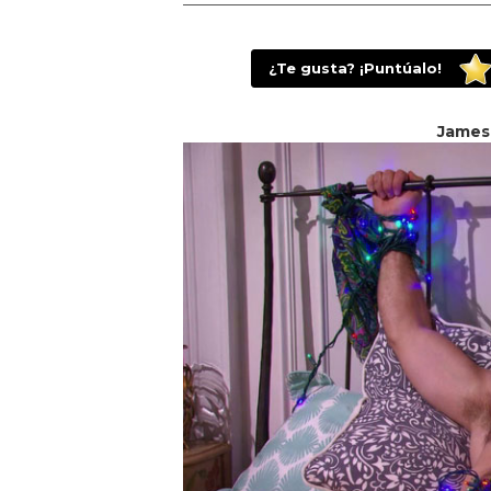
¿Te gusta? ¡Puntúalo!
James