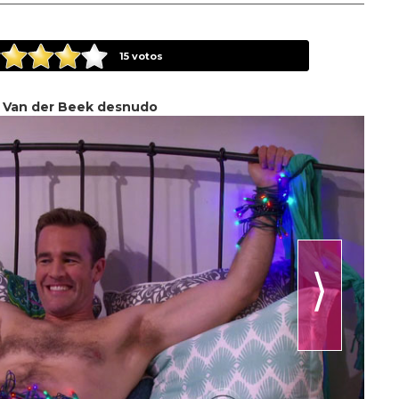
15
votos
 Van der Beek desnudo
⟩