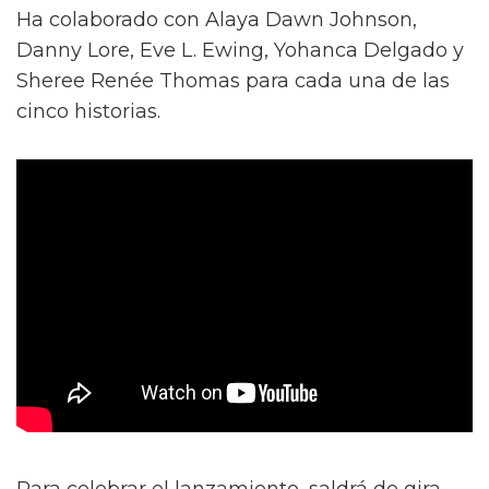
Ha colaborado con Alaya Dawn Johnson,
Danny Lore, Eve L. Ewing, Yohanca Delgado y
Sheree Renée Thomas para cada una de las
cinco historias.
Para celebrar el lanzamiento, saldrá de gira,