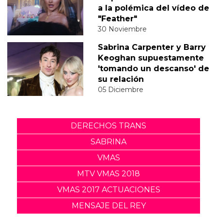
a la polémica del vídeo de
"Feather"
30 Noviembre
Sabrina Carpenter y Barry
Keoghan supuestamente
'tomando un descanso' de
su relación
05 Diciembre
DERECHOS TRANS
SABRINA
VMAS
MTV VMAS 2018
VMAS 2017 ACTUACIONES
MENSAJE DEL REY