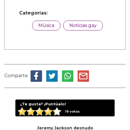
Categorías:
Música
Noticias gay
Comparte
¿Te gusta? ¡Puntúalo!
19
votos
Jeremy Jackson desnudo