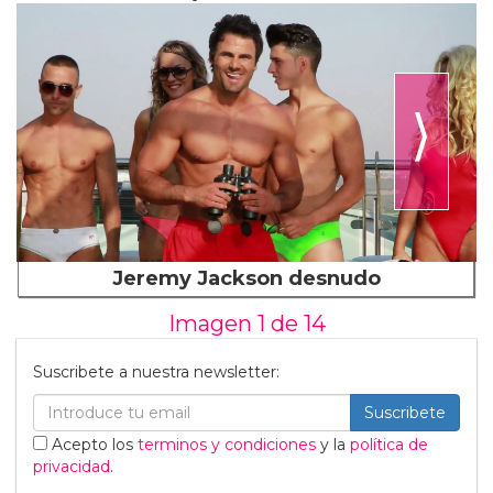
⟩
Jeremy Jackson desnudo
Imagen 1 de
14
Suscribete a nuestra newsletter:
Suscribete
Acepto los
terminos y condiciones
y la
política de
privacidad
.