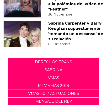
a la polémica del vídeo de
"Feather"
30 Noviembre
Sabrina Carpenter y Barry
Keoghan supuestamente
'tomando un descanso' de
su relación
05 Diciembre
DERECHOS TRANS
SABRINA
VMAS
MTV VMAS 2018
VMAS 2017 ACTUACIONES
MENSAJE DEL REY