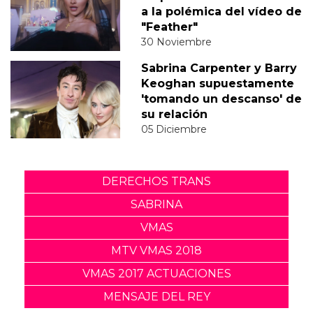
a la polémica del vídeo de
"Feather"
30 Noviembre
Sabrina Carpenter y Barry
Keoghan supuestamente
'tomando un descanso' de
su relación
05 Diciembre
DERECHOS TRANS
SABRINA
VMAS
MTV VMAS 2018
VMAS 2017 ACTUACIONES
MENSAJE DEL REY