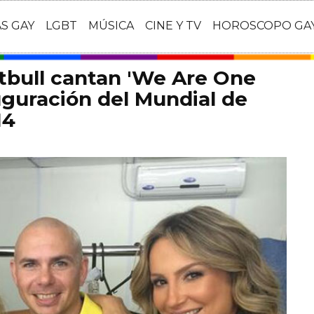
AS GAY
LGBT
MÚSICA
CINE Y TV
HOROSCOPO GA
itbull cantan 'We Are One
auguración del Mundial de
14