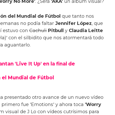
Worry No More'
. ¿Será
'AKA'
un álbum visual?
ón del Mundial de Fútbol
que tanto nos
semanas no podía faltar
Jennifer López
, que
lí estuvo con
Cachuli
Pitbull
y
Claudia Leitte
a)' con el silbidito que nos atormentará todo
ra aguantarlo.
ntan 'Live It Up' en la final de
n el Mundial de Fútbol
 ha presentado otro avance de un nuevo vídeo
: primero fue 'Emotions' y ahora toca
'Worry
 visual de J Lo con vídeos cutrísimos para