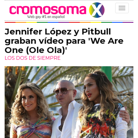
Toggle
navigat
Jennifer López y Pitbull
graban vídeo para 'We Are
One (Ole Ola)'
LOS DOS DE SIEMPRE