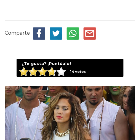
Comparte
¿Te gusta? ¡Puntúalo!
14
votos