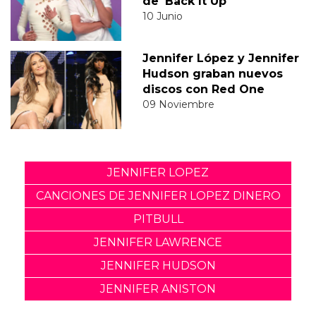
de 'Back It Up'
10 Junio
Jennifer López y Jennifer
Hudson graban nuevos
discos con Red One
09 Noviembre
JENNIFER LOPEZ
CANCIONES DE JENNIFER LOPEZ DINERO
PITBULL
JENNIFER LAWRENCE
JENNIFER HUDSON
JENNIFER ANISTON