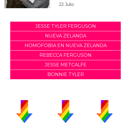
22 Julio
JESSE TYLER FERGUSON
NUEVA ZELANDA
HOMOFOBIA EN NUEVA ZELANDA
REBECCA FERGUSON
JESSE METCALFE
BONNIE TYLER