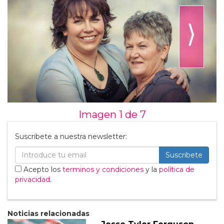
⟩
Imagen 1 de
7
Suscribete a nuestra newsletter:
Suscribete
Acepto los
terminos y condiciones
y la
política de
privacidad
.
Noticias relacionadas