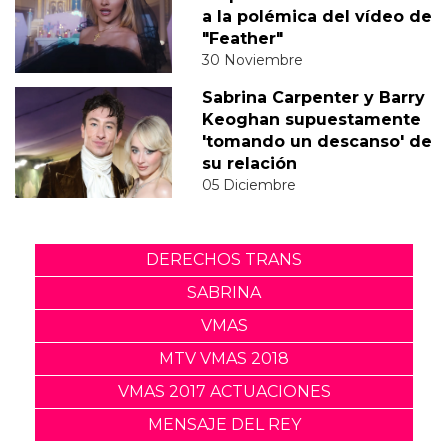
a la polémica del vídeo de
"Feather"
30 Noviembre
Sabrina Carpenter y Barry
Keoghan supuestamente
'tomando un descanso' de
su relación
05 Diciembre
DERECHOS TRANS
SABRINA
VMAS
MTV VMAS 2018
VMAS 2017 ACTUACIONES
MENSAJE DEL REY