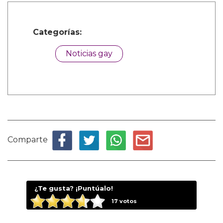
Categorías:
Noticias gay
Comparte
¿Te gusta? ¡Puntúalo!
17
votos