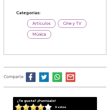
Categorías:
Artículos
Cine y TV
Música
Comparte
¿Te gusta? ¡Puntúalo!
9
votos