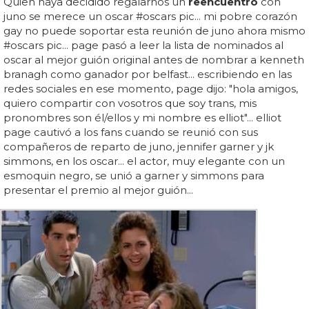
Quien haya decidido regalarnos un
reencuentro
con
juno se merece un oscar #oscars pic... mi pobre corazón
gay no puede soportar esta reunión de juno ahora mismo
#oscars pic... page pasó a leer la lista de nominados al
oscar al mejor guión original antes de nombrar a kenneth
branagh como ganador por belfast... escribiendo en las
redes sociales en ese momento, page dijo: "hola amigos,
quiero compartir con vosotros que soy trans, mis
pronombres son él/ellos y mi nombre es elliot"... elliot
page cautivó a los fans cuando se reunió con sus
compañeros de reparto de juno, jennifer garner y jk
simmons, en los oscar... el actor, muy elegante con un
esmoquin negro, se unió a garner y simmons para
presentar el premio al mejor guión...