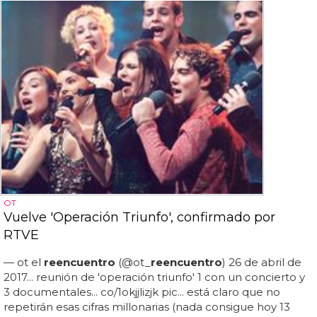
OT
Vuelve 'Operación Triunfo', confirmado por
RTVE
— ot el
reencuentro
(@ot_
reencuentro
) 26 de abril de
2017... reunión de 'operación triunfo' 1 con un concierto y
3 documentales... co/1okjjlizjk pic... está claro que no
repetirán esas cifras millonarias (nada consigue hoy 13