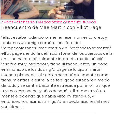
AMBOS ACTORES SON AMIGOS DESDE QUE TIENEN 19 AÑOS
Reencuentro de Mae Martin con Elliot Page
"elliot estaba rodando x-men en ese momento, creo, y
teníamos un amigo común... una foto del
"rompecorazones" mae martin y el "verdadero semental"
elliot page siendo la definición literal de los objetivos de la
amistad ha roto oficialmente internet... martin añadió:
"eso fue muy inspirador y tranquilizador... estoy un poco
enamorado de los dos, ngl"... page se lo dijo a martin
cuando planeaba salir del armario públicamente como
trans, mientras la estrella de feel good estaba "en medio
de todo y se sentía bastante estresada por ello"... así que
tuvimos esa noche, y años después elliot me envió un
mensaje diciendo que había visto mi stand-up, y
entonces nos hicimos amigos"... en declaraciones al new
york times...