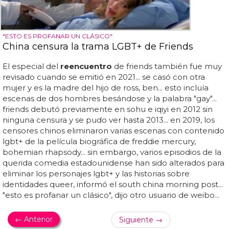
"ESTO ES PROFANAR UN CLÁSICO"
China censura la trama LGBT+ de Friends
El especial del
reencuentro
de friends también fue muy
revisado cuando se emitió en 2021... se casó con otra
mujer y es la madre del hijo de ross, ben... esto incluía
escenas de dos hombres besándose y la palabra "gay"...
friends debutó previamente en sohu e iqiyi en 2012 sin
ninguna censura y se pudo ver hasta 2013... en 2019, los
censores chinos eliminaron varias escenas con contenido
lgbt+ de la película biográfica de freddie mercury,
bohemian rhapsody... sin embargo, varios episodios de la
querida comedia estadounidense han sido alterados para
eliminar los personajes lgbt+ y las historias sobre
identidades queer, informó el south china morning post...
"esto es profanar un clásico", dijo otro usuario de weibo...
← Anterior
Siguiente →