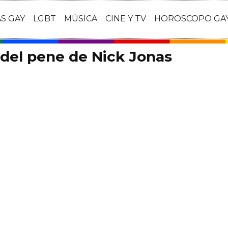
AS GAY
LGBT
MÚSICA
CINE Y TV
HOROSCOPO GA
del pene de Nick Jonas