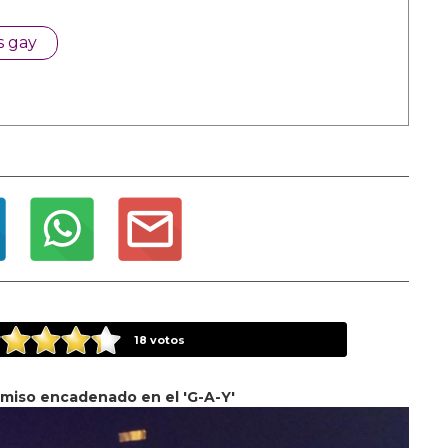
s gay
18
votos
umiso encadenado en el 'G-A-Y'