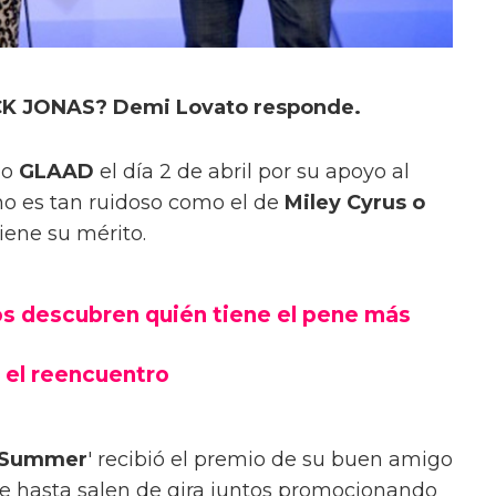
ICK JONAS? Demi Lovato responde.
io
GLAAD
el día 2 de abril por su apoyo al
no es tan ruidoso como el de
Miley Cyrus o
ene su mérito.
os descubren quién tiene el pene más
 el reencuentro
e Summer
' recibió el premio de su buen amigo
e hasta salen de gira juntos promocionando