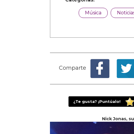
Música
Noticia
Comparte
¿Te gusta? ¡Puntúalo!
Nick Jonas, s