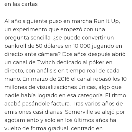
en las cartas.
Al año siguiente puso en marcha Run It Up,
un experimento que empezó con una
pregunta sencilla: ¿se puede convertir un
bankroll de 50 dólares en 10 000 jugando en
directo ante cámara? Dos años después abrió
un canal de Twitch dedicado al póker en
directo, con análisis en tiempo real de cada
mano. En marzo de 2016 el canal rebasó los 10
millones de visualizaciones únicas, algo que
nadie había logrado en esa categoría. El ritmo
acabó pasándole factura. Tras varios años de
emisiones casi diarias, Somerville se alejó por
agotamiento y solo en los últimos años ha
vuelto de forma gradual, centrado en