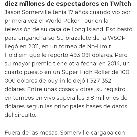
diez millones de espectadores en Twitch
Jason Somerville tenía 17 años cuando vio por
primera vez el World Poker Tour en la
televisión de su casa de Long Island. Eso bastó
para engancharse. Su brazalete de la WSOP
llegó en 2011, en un torneo de No-Limit
Hold'em que le reportó 493 091 dólares. Pero
su mayor premio tiene otra fecha: en 2014, un
cuarto puesto en un Super High Roller de 100
000 dólares de buy-in le dejó 1 327 352
dólares. Entre unas cosas y otras, su registro
en torneos en vivo supera los 3,8 millones de
dólares según las principales bases de datos
del circuito.
Fuera de las mesas, Somerville cargaba con