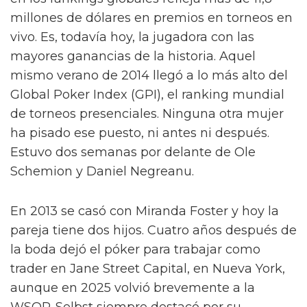
millones de dólares en premios en torneos en
vivo. Es, todavía hoy, la jugadora con las
mayores ganancias de la historia. Aquel
mismo verano de 2014 llegó a lo más alto del
Global Poker Index (GPI), el ranking mundial
de torneos presenciales. Ninguna otra mujer
ha pisado ese puesto, ni antes ni después.
Estuvo dos semanas por delante de Ole
Schemion y Daniel Negreanu.
En 2013 se casó con Miranda Foster y hoy la
pareja tiene dos hijos. Cuatro años después de
la boda dejó el póker para trabajar como
trader en Jane Street Capital, en Nueva York,
aunque en 2025 volvió brevemente a la