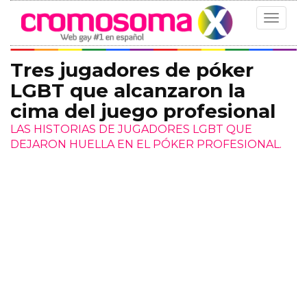
Toggle
navigat
Tres jugadores de póker
LGBT que alcanzaron la
cima del juego profesional
LAS HISTORIAS DE JUGADORES LGBT QUE
DEJARON HUELLA EN EL PÓKER PROFESIONAL.