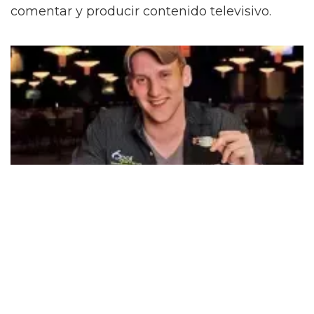
comentar y producir contenido televisivo.
Ryan Laplante: el brazalete, la voz y la
enseñanza