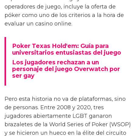
operadores de juego, incluye la oferta de
póker como uno de los criterios a la hora de
evaluar un casino online.
Poker Texas Hold'em: Guía para
universitarios entusiastas del juego
Los jugadores rechazan a un
personaje del juego Overwatch por
ser gay
Pero esta historia no va de plataformas, sino
de personas. Entre 2008 y 2020, tres
jugadores abiertamente LGBT ganaron
brazaletes de la World Series of Poker (WSOP)
y se hicieron un hueco en la élite del circuito