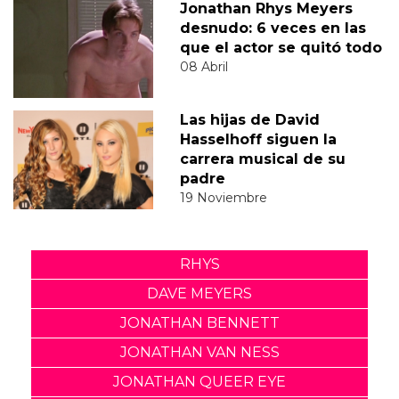
Jonathan Rhys Meyers
desnudo: 6 veces en las
que el actor se quitó todo
08 Abril
Las hijas de David
Hasselhoff siguen la
carrera musical de su
padre
19 Noviembre
RHYS
DAVE MEYERS
JONATHAN BENNETT
JONATHAN VAN NESS
JONATHAN QUEER EYE