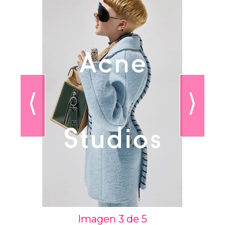
⟨
⟩
Imagen 3 de
5