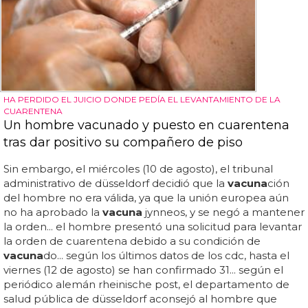
HA PERDIDO EL JUICIO DONDE PEDÍA EL LEVANTAMIENTO DE LA
CUARENTENA
Un hombre vacunado y puesto en cuarentena
tras dar positivo su compañero de piso
Sin embargo, el miércoles (10 de agosto), el tribunal
administrativo de düsseldorf decidió que la
vacuna
ción
del hombre no era válida, ya que la unión europea aún
no ha aprobado la
vacuna
jynneos, y se negó a mantener
la orden... el hombre presentó una solicitud para levantar
la orden de cuarentena debido a su condición de
vacuna
do... según los últimos datos de los cdc, hasta el
viernes (12 de agosto) se han confirmado 31... según el
periódico alemán rheinische post, el departamento de
salud pública de düsseldorf aconsejó al hombre que