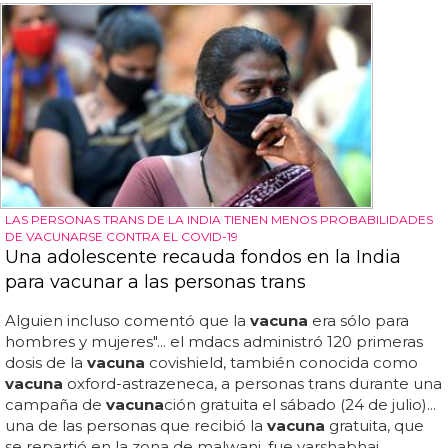
LAS PERSONAS TRANS DE LA INDIA TIENEN MENOS PROBABILIDADES
DE VACUNARSE CONTRA EL COVID-19
Una adolescente recauda fondos en la India
para vacunar a las personas trans
Alguien incluso comentó que la
vacuna
era sólo para
hombres y mujeres"... el mdacs administró 120 primeras
dosis de la
vacuna
covishield, también conocida como
vacuna
oxford-astrazeneca, a personas trans durante una
campaña de
vacuna
ción gratuita el sábado (24 de julio)...
una de las personas que recibió la
vacuna
gratuita, que
se repartió en la zona de malwani, fue varshabhai