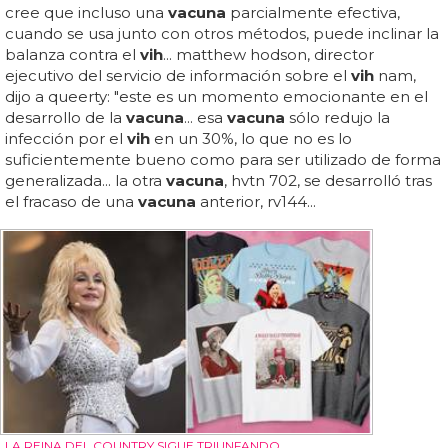
cree que incluso una
vacuna
parcialmente efectiva,
cuando se usa junto con otros métodos, puede inclinar la
balanza contra el
vih
... matthew hodson, director
ejecutivo del servicio de información sobre el
vih
nam,
dijo a queerty: "este es un momento emocionante en el
desarrollo de la
vacuna
... esa
vacuna
sólo redujo la
infección por el
vih
en un 30%, lo que no es lo
suficientemente bueno como para ser utilizado de forma
generalizada... la otra
vacuna
, hvtn 702, se desarrolló tras
el fracaso de una
vacuna
anterior, rv144...
LA REINA DEL COUNTRY SIGUE TRIUNFANDO