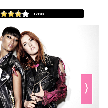
13
votos
⟩