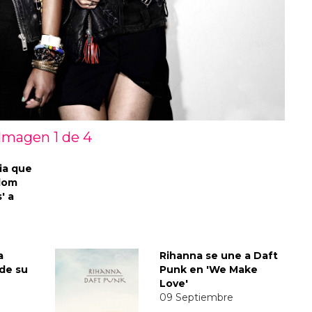
Imagen 1 de
4
ia que
dom
' a
a
Rihanna se une a Daft
 de su
Punk en 'We Make
Love'
09 Septiembre