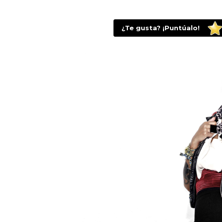
¿Te gusta? ¡Puntúalo!