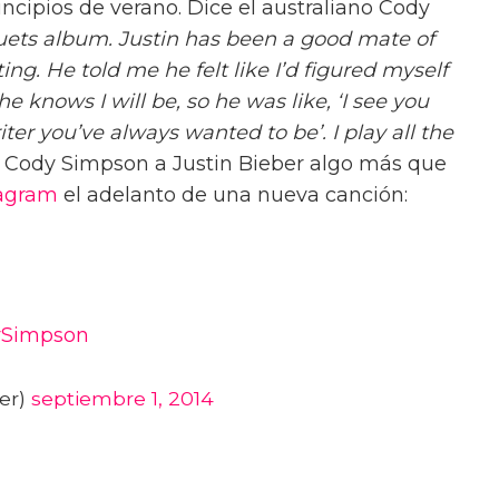
incipios de verano. Dice el australiano Cody
duets album. Justin has been a good mate of
iting. He told me he felt like I’d figured myself
 knows I will be, so he was like, ‘I see you
iter you’ve always wanted to be’. I play all the
a Cody Simpson a Justin Bieber algo más que
tagram
el adelanto de una nueva canción:
Simpson
ber)
septiembre 1, 2014