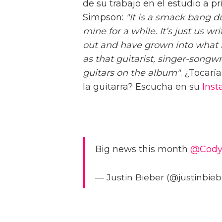
de su trabajo en el estudio a pr
Simpson:
"It is a smack bang 
mine for a while. It’s just us wr
out and have grown into what he
as that guitarist, singer-songwr
guitars on the album"
. ¿Tocarí
la guitarra? Escucha en su
Ins
Big news this month
@Cody
— Justin Bieber (@justinbie