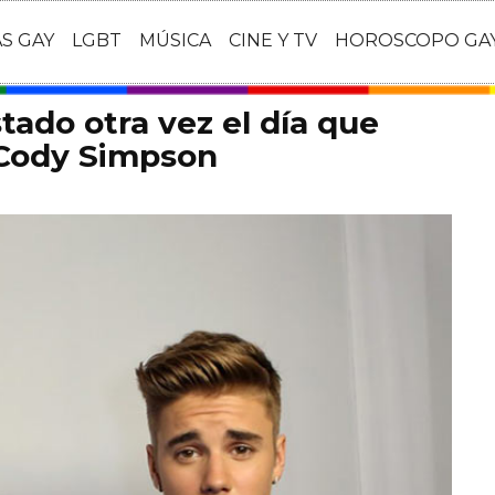
AS GAY
LGBT
MÚSICA
CINE Y TV
HOROSCOPO GA
stado otra vez el día que
 Cody Simpson